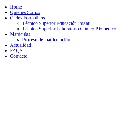
Home
Quienes Somos
Ciclos Formativos
Técnico Superior Educación Infantil
Técnico Superior Laboratorio Clínico Biomédico
Matrículas
Proceso de matriculación
Actualidad
FAQS
Contacto
TÉCNICO SUPERIOR EN
LABORATORIO CLÍNICO