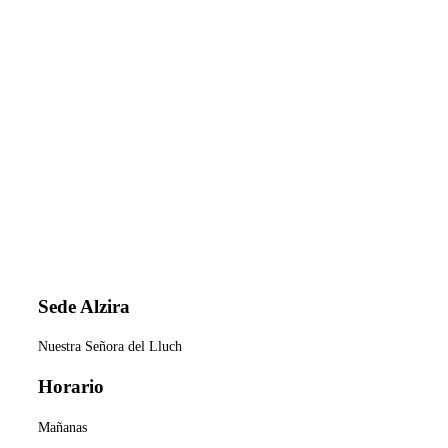
Y BIOMÉDICO
Grado Superior
Si eres una persona con capacidad de observación,
polivalente, metódica en el trabajo, ordenada,
versátil, innovadora, que te gusta el trabajo bien
hecho y tienes inquietudes investigadoras; en este
ciclo formativo encontrarás la posibilidad de
desarrollo personal y profesional en cualquiera de
los múltiples laboratorios de los diferentes sectores
sanitarios, tanto públicos como privados.
Sede Alzira
Nuestra Señora del Lluch
Horario
Mañanas