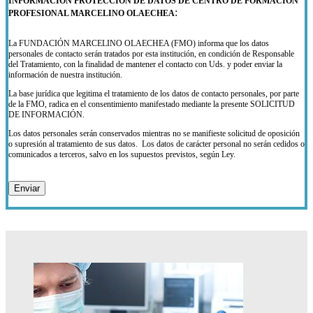
INFORMACIÓN PROTECCIÓN DE DATOS DE CENTRO DE FORMACIÓN
:
PROFESIONAL MARCELINO OLAECHEA
La FUNDACIÓN MARCELINO OLAECHEA (FMO) informa que los datos
personales de contacto serán tratados por esta institución, en condición de Responsable
del Tratamiento, con la finalidad de mantener el contacto con Uds. y poder enviar la
información de nuestra institución.
La base jurídica que legitima el tratamiento de los datos de contacto personales, por parte
de la FMO, radica en el consentimiento manifestado mediante la presente SOLICITUD
DE INFORMACIÓN.
Los datos personales serán conservados mientras no se manifieste solicitud de oposición
o supresión al tratamiento de sus datos. Los datos de carácter personal no serán cedidos o
comunicados a terceros, salvo en los supuestos previstos, según Ley.
De conformidad con la legislación en protección de datos de carácter personal, Ud. puede
ejercitar los derechos de acceso, rectificación, supresión, portabilidad, limitación y, en su
caso oposición, enviando una solicitud por escrito, acompañada de una fotocopia de su
DNI o documento identificativo equivalente, a la FMO-LOPD-Solicitudes Admisión, en
calle Quevedo, 2 – 46001 Valencia o, en su caso, a nuestro Delegado en Protección de
Datos
dpd@fundacionmarcelinoolaechea.es
. Asimismo, en caso de considerar vulnerado
su derecho a la protección de datos personales, podrá interponer una reclamación ante la
Agencia Española de Protección de Datos (
www.aepd.es
).