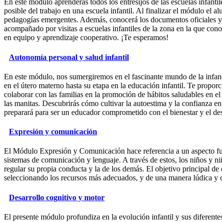
En este módulo aprenderás todos los entresijos de las escuelas infanti
posible del trabajo en una escuela infantil. Al finalizar el módulo e
pedagogías emergentes. Además, conocerá los documentos oficiales y 
acompañado por visitas a escuelas infantiles de la zona en la que con
en equipo y aprendizaje cooperativo. ¡Te esperamos!
Autonomía personal y salud infantil
En este módulo, nos sumergiremos en el fascinante mundo de la infanc
en el útero materno hasta su etapa en la educación infantil. Te propor
colaborar con las familias en la promoción de hábitos saludables en 
las manitas. Descubrirás cómo cultivar la autoestima y la confianza en
preparará para ser un educador comprometido con el bienestar y el desa
Expresión y comunicación
El Módulo Expresión y Comunicación hace referencia a un aspecto fund
sistemas de comunicación y lenguaje. A través de estos, los niños y 
regular su propia conducta y la de los demás. El objetivo principal d
seleccionando los recursos más adecuados, y de una manera lúdica y c
Desarrollo cognitivo y motor
El presente módulo profundiza en la evolución infantil y sus diferentes