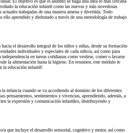
evaluar. El objetivo es que el alumno se haga una idea lo más cercana
arrollado la educación infantil como las nuevas y más novedosas
s actuales trabajadas de una manera amena y divertida. Todo
o ello aprendido y disfrutado a través de una metodología de trabajo
cia el desarrollo integral de los niños y niñas, desde su formación
cesidades individuales y especiales de cada niño/a, así como para
 independencia en tareas cotidianas como vestirse, comer o lavarse
esde la alimentación hasta la higiene. En resumen, este módulo te
 la educación infantil!
la infancia cuando se va accediendo al dominio de los diferentes
sus pensamientos, sentimientos y vivencias, aprendiendo, además, a
cien la expresión y comunicación infantiles, distribuyendo y
ño/a que incluye el desarrollo sensorial, cognitivo y motor, así como