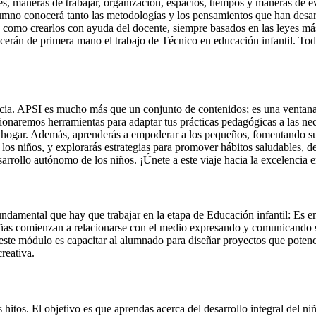
les, maneras de trabajar, organización, espacios, tiempos y maneras de 
l alumno conocerá tanto las metodologías y los pensamientos que han des
como crearlos con ayuda del docente, siempre basados en las leyes má
ocerán de primera mano el trabajo de Técnico en educación infantil. Tod
ia. APSI es mucho más que un conjunto de contenidos; es una ventana ha
cionaremos herramientas para adaptar tus prácticas pedagógicas a las ne
el hogar. Además, aprenderás a empoderar a los pequeños, fomentando su
 los niños, y explorarás estrategias para promover hábitos saludables, d
rrollo autónomo de los niños. ¡Únete a este viaje hacia la excelencia en
amental que hay que trabajar en la etapa de Educación infantil: Es en 
niñas comienzan a relacionarse con el medio expresando y comunicando 
e este módulo es capacitar al alumnado para diseñar proyectos que poten
reativa.
 hitos. El objetivo es que aprendas acerca del desarrollo integral del ni