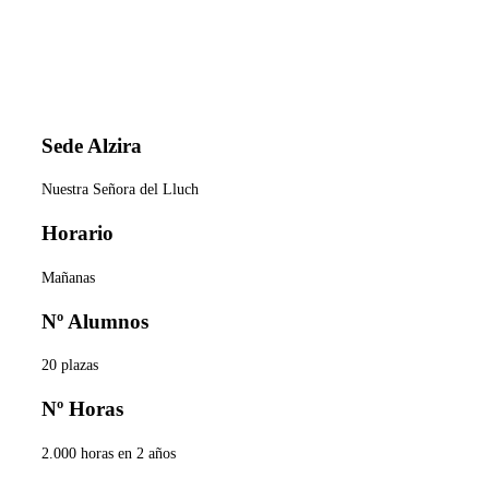
Grado Superior
Si eres una persona que disfruta trabajando con niños, poliv
a los niños; en este ciclo formativo encontrarás la posibilida
tanto públicos como privados.
Sede Alzira
Nuestra Señora del Lluch
Horario
Mañanas
Nº Alumnos
20 plazas
Nº Horas
2.000 horas en 2 años